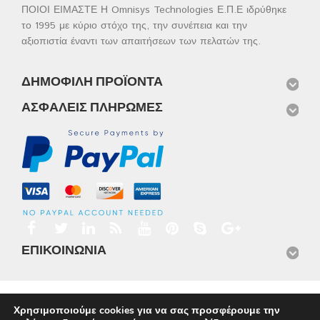
ΠΟΙΟΙ ΕΙΜΑΣΤΕ Η Omnisys Technologies Ε.Π.Ε ιδρύθηκε
το 1995 με κύριο στόχο της, την συνέπεια και την
αξιοπιστία έναντι των απαιτήσεων των πελατών της.
ΔΗΜΟΦΙΛΉ ΠΡΟΪΌΝΤΑ
ΑΣΦΑΛΕΊΣ ΠΛΗΡΩΜΈΣ
ΕΠΙΚΟΙΝΩΝΊΑ
Αρχική
Προϊόντα
Νέα
Μισθώσεις
Φωτογραφίες
Χρησιμοποιούμε cookies για να σας προσφέρουμε την
Service
Εταιρικό Προφίλ
Επικοινωνία