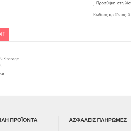
Προσθήκη στη λίσ
Κωδικός προϊόντος:
0
ΦΉ
SI Storage
ς:
κά
ΛΉ ΠΡΟΪΌΝΤΑ
ΑΣΦΑΛΕΊΣ ΠΛΗΡΩΜΈΣ