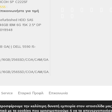
ICOH SP C222SF
πικοινωνήστε για τιμή
αθμολογήθηκε
ε
.00
efurbished HDD SAS
πό
46GB IBM 6G 15K 2.5" DP
90Y8948
B GA(-) DELL 5590 I5-
.6/16GB/256SSD/COA/CAM/GA.
Service
Εταιρικό Προφίλ
Επικοινωνία
προσφέρουμε την καλύτερη δυνατή εμπειρία στον ιστοσελίδα μας
τικά με τα cookies που χρησιμοποιούμε ή να τα απενεργοποιήσ
Ελληνικα