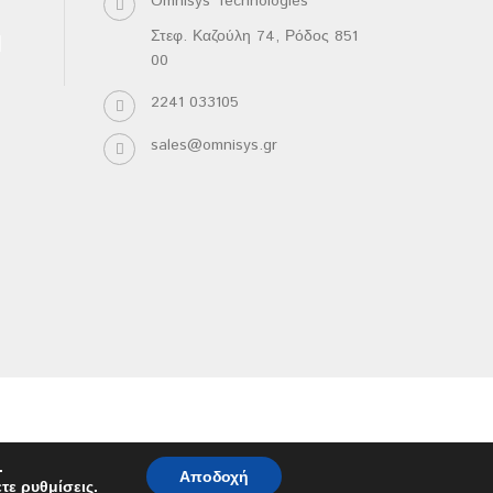
Omnisys Technologies
Στεφ. Καζούλη 74, Ρόδος 851
00
2241 033105
sales@omnisys.gr
.
Αποδοχή
ετε
ρυθμίσεις
.