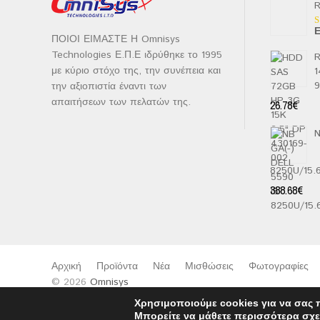
R
Ε
Β
ΠΟΙΟΙ ΕΙΜΑΣΤΕ Η Omnisys
μ
2
Technologies Ε.Π.Ε ιδρύθηκε το 1995
R
α
με κύριο στόχο της, την συνέπεια και
1
5
την αξιοπιστία έναντι των
απαιτήσεων των πελατών της.
26.78
€
N
8250U/15
388.68
€
Αρχική
Προϊόντα
Νέα
Μισθώσεις
Φωτογραφίες
© 2026
Omnisys
Χρησιμοποιούμε cookies για να σας 
Μπορείτε να μάθετε περισσότερα σχε