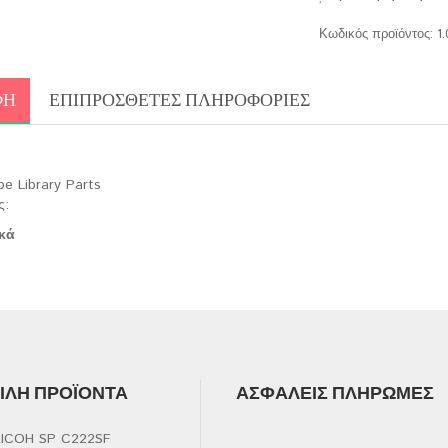
Κωδικός προϊόντος:
1
ΦΉ
ΕΠΙΠΡΌΣΘΕΤΕΣ ΠΛΗΡΟΦΟΡΊΕΣ
pe Library Parts
ς:
κά
ΛΉ ΠΡΟΪΌΝΤΑ
ΑΣΦΑΛΕΊΣ ΠΛΗΡΩΜΈΣ
ICOH SP C222SF