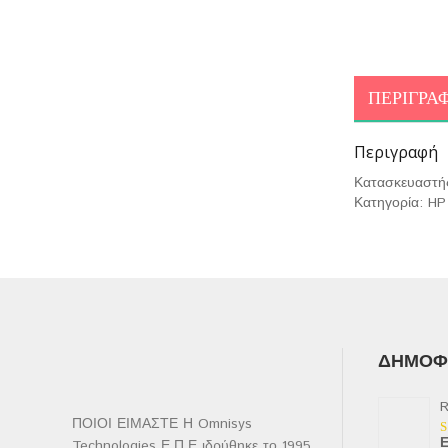
ΠΕΡΙΓΡΑ
Περιγραφή
Κατασκευαστή
Κατηγορία: H
ΔΗΜΟΦΙ
R
ΠΟΙΟΙ ΕΙΜΑΣΤΕ Η Omnisys
Ε
Technologies Ε.Π.Ε ιδρύθηκε το 1995
Β