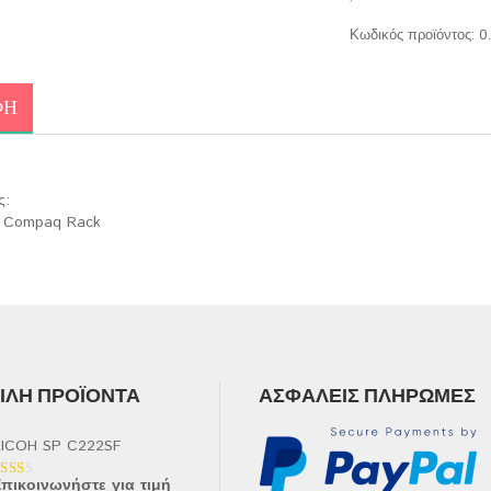
Κωδικός προϊόντος:
0
ΦΉ
ς:
P Compaq Rack
ΛΉ ΠΡΟΪΌΝΤΑ
ΑΣΦΑΛΕΊΣ ΠΛΗΡΩΜΈΣ
ICOH SP C222SF
πικοινωνήστε για τιμή
αθμολογήθηκε