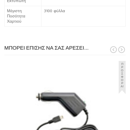
Εκτυπωτή
Μέγιστη
3100 φύλλα
Ποσότητα
Χαρτιού
ΜΠΟΡΕΊ ΕΠΊΣΗΣ ΝΑ ΣΑΣ ΑΡΈΣΕΙ…
prev
next
Π
Ρ
Ο
Σ
Φ
Ο
Ρ
Ά!