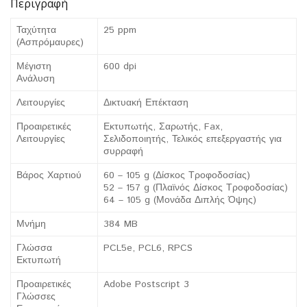
Περιγραφή
Ταχύτητα
25 ppm
(Ασπρόμαυρες)
Μέγιστη
600 dpi
Ανάλυση
Λειτουργίες
Δικτυακή Επέκταση
Προαιρετικές
Εκτυπωτής, Σαρωτής, Fax,
Λειτουργίες
Σελιδοποιητής, Τελικός επεξεργαστής για
συρραφή
Βάρος Χαρτιού
60 – 105 g (Δίσκος Τροφοδοσίας)
52 – 157 g (Πλαϊνός Δίσκος Τροφοδοσίας)
64 – 105 g (Μονάδα Διπλής Όψης)
Μνήμη
384 MB
Γλώσσα
PCL5e, PCL6, RPCS
Εκτυπωτή
Προαιρετικές
Adobe Postscript 3
Γλώσσες