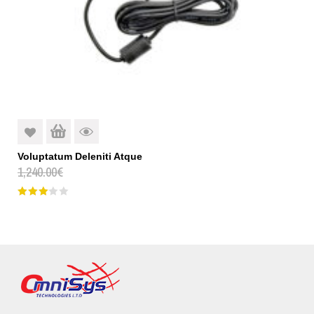
Voluptatum Deleniti Atque
1,240.00
€
Βαθμολογήθηκε
με
3.00
από 5