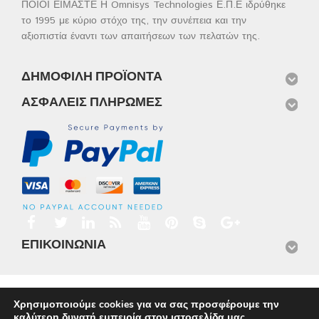
ΠΟΙΟΙ ΕΙΜΑΣΤΕ Η Omnisys Technologies Ε.Π.Ε ιδρύθηκε
το 1995 με κύριο στόχο της, την συνέπεια και την
αξιοπιστία έναντι των απαιτήσεων των πελατών της.
ΔΗΜΟΦΙΛΉ ΠΡΟΪΌΝΤΑ
ΑΣΦΑΛΕΊΣ ΠΛΗΡΩΜΈΣ
ΕΠΙΚΟΙΝΩΝΊΑ
Αρχική
Προϊόντα
Νέα
Μισθώσεις
Φωτογραφίες
Χρησιμοποιούμε cookies για να σας προσφέρουμε την
Service
Εταιρικό Προφίλ
Επικοινωνία
καλύτερη δυνατή εμπειρία στον ιστοσελίδα μας.