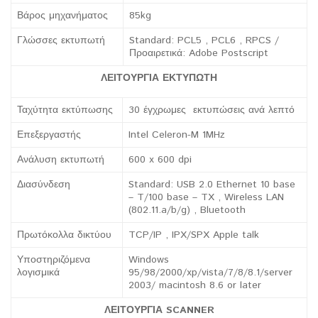
Βάρος μηχανήματος
85kg
Γλώσσες εκτυπωτή
Standard: PCL5 , PCL6 , RPCS /
Προαιρετικά: Adobe Postscript
ΛΕΙΤΟΥΡΓΙΑ ΕΚΤΥΠΩΤΗ
Ταχύτητα εκτύπωσης
30 έγχρωμες εκτυπώσεις ανά λεπτό
Επεξεργαστής
Intel Celeron-M 1MHz
Ανάλυση εκτυπωτή
600 x 600 dpi
Διασύνδεση
Standard: USB 2.0 Ethernet 10 base
– T/100 base – TX , Wireless LAN
(802.11.a/b/g) , Bluetooth
Πρωτόκολλα δικτύου
TCP/IP , IPX/SPX Apple talk
Υποστηριζόμενα
Windows
λογισμικά
95/98/2000/xp/vista/7/8/8.1/server
2003/ macintosh 8.6 or later
ΛΕΙΤΟΥΡΓΙΑ
SCANNER