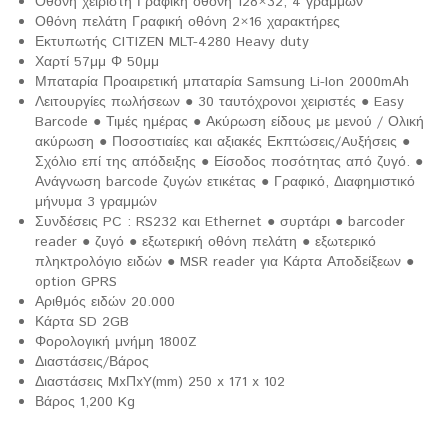
Οθόνη χειριστή Γραφική οθόνη 128×32, 4 γραμμών
Οθόνη πελάτη Γραφική οθόνη 2×16 χαρακτήρες
Εκτυπωτής CITIZEN MLT-4280 Heavy duty
Χαρτί 57μμ Φ 50μμ
Μπαταρία Προαιρετική μπαταρία Samsung Li-Ion 2000mAh
Λειτουργίες πωλήσεων ● 30 ταυτόχρονοι χειριστές ● Easy
Barcode ● Τιμές ημέρας ● Ακύρωση είδους με μενού / Ολική
ακύρωση ● Ποσοστιαίες και αξιακές Εκπτώσεις/Aυξήσεις ●
Σχόλιο επί της απόδειξης ● Είσοδος ποσότητας από ζυγό. ●
Ανάγνωση barcode ζυγών ετικέτας ● Γραφικό, Διαφημιστικό
μήνυμα 3 γραμμών
Συνδέσεις PC : RS232 και Ethernet ● συρτάρι ● barcoder
reader ● ζυγό ● εξωτερική οθόνη πελάτη ● εξωτερικό
πληκτρολόγιο ειδών ● MSR reader για Κάρτα Αποδείξεων ●
option GPRS
Αριθμός ειδών 20.000
Κάρτα SD 2GB
Φορολογική μνήμη 1800Z
Διαστάσεις/Βάρος
Διαστάσεις MxΠxY(mm) 250 x 171 x 102
Βάρος 1,200 Kg