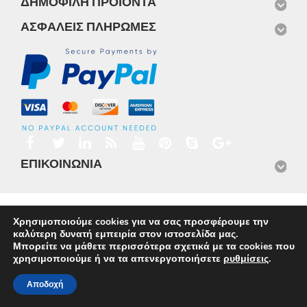
ΔΗΜΟΦΙΛΉ ΠΡΟΪΌΝΤΑ
ΑΣΦΑΛΕΊΣ ΠΛΗΡΩΜΈΣ
ΕΠΙΚΟΙΝΩΝΊΑ
Αρχική
Προϊόντα
Νέα
Μισθώσεις
Φωτογραφίες
Χρησιμοποιούμε cookies για να σας προσφέρουμε την
Service
Εταιρικό Προφίλ
Επικοινωνία
καλύτερη δυνατή εμπειρία στον ιστοσελίδα μας.
© 2026
Omnisys
Μπορείτε να μάθετε περισσότερα σχετικά με τα cookies που
χρησιμοποιούμε ή να τα απενεργοποιήσετε
ρυθμίσεις
.
Αποδοχή
Ελληνικα