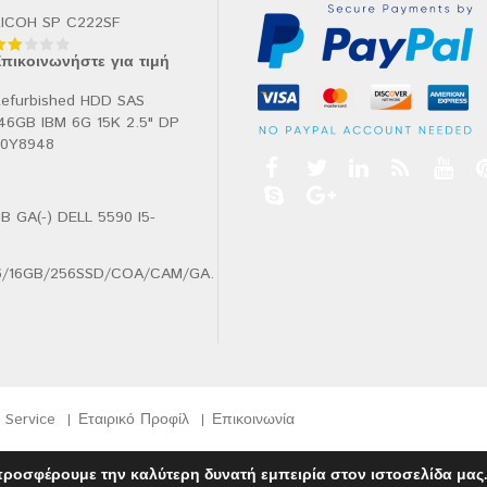
ICOH SP C222SF
πικοινωνήστε για τιμή
αθμολογήθηκε
ε
.00
efurbished HDD SAS
πό
46GB IBM 6G 15K 2.5" DP
90Y8948
B GA(-) DELL 5590 I5-
.6/16GB/256SSD/COA/CAM/GA.
Service
Εταιρικό Προφίλ
Επικοινωνία
προσφέρουμε την καλύτερη δυνατή εμπειρία στον ιστοσελίδα μας.