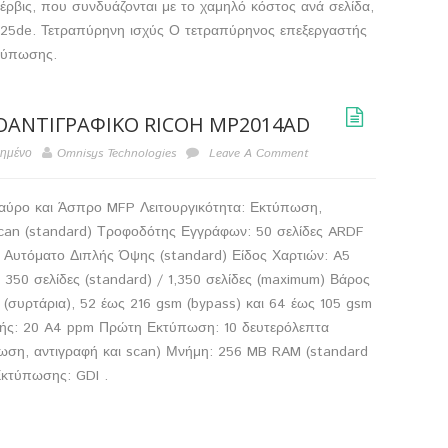
έρβις, που συνδυάζονται με το χαμηλό κόστος ανά σελίδα,
S725de. Τετραπύρηνη ισχύς Ο τετραπύρηνος επεξεργαστής
κτύπωσης.
ΟΑΝΤΙΓΡΑΦΙΚΌ RICOH MP2014AD
ιημένο
Omnisys Technologies
Leave A Comment
ύρο και Άσπρο MFP Λειτουργικότητα: Εκτύπωση,
scan (standard) Τροφοδότης Εγγράφων: 50 σελίδες ARDF
 Αυτόματο Διπλής Όψης (standard) Είδος Χαρτιών: A5
 350 σελίδες (standard) / 1,350 σελίδες (maximum) Βάρος
 (συρτάρια), 52 έως 216 gsm (bypass) και 64 έως 105 gsm
νής: 20 A4 ppm Πρώτη Εκτύπωση: 10 δευτερόλεπτα
πωση, αντιγραφή και scan) Μνήμη: 256 MB RAM (standard
κτύπωσης: GDI .