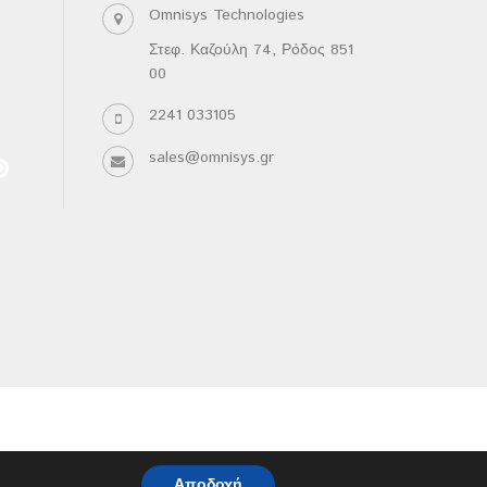
Omnisys Technologies
Στεφ. Καζούλη 74, Ρόδος 851
00
2241 033105
sales@omnisys.gr
Αποδοχή