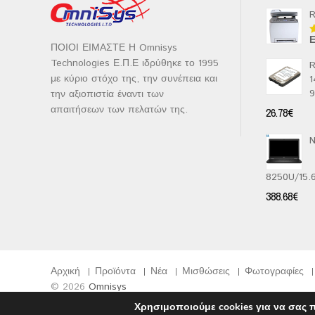
R
Ε
Β
ΠΟΙΟΙ ΕΙΜΑΣΤΕ Η Omnisys
μ
2
Technologies Ε.Π.Ε ιδρύθηκε το 1995
R
α
με κύριο στόχο της, την συνέπεια και
1
5
την αξιοπιστία έναντι των
απαιτήσεων των πελατών της.
26.78
€
N
8250U/15
388.68
€
Αρχική
Προϊόντα
Νέα
Μισθώσεις
Φωτογραφίες
© 2026
Omnisys
Χρησιμοποιούμε cookies για να σας 