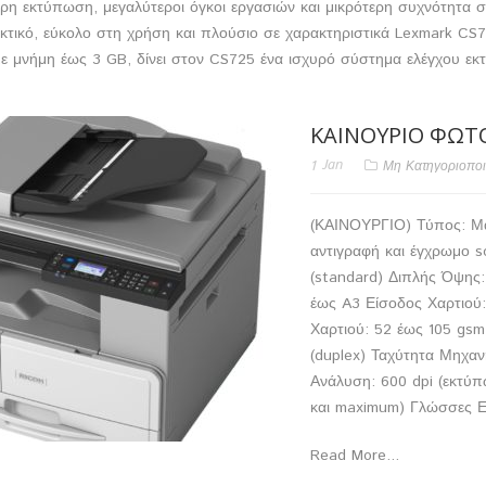
ρη εκτύπωση, μεγαλύτεροι όγκοι εργασιών και μικρότερη συχνότητα σ
κτικό, εύκολο στη χρήση και πλούσιο σε χαρακτηριστικά Lexmark C
με μνήμη έως 3 GB, δίνει στον CS725 ένα ισχυρό σύστημα ελέγχου ε
ΚΑΙΝΟΎΡΙΟ ΦΩΤ
1
Jan
Μη Κατηγοριοπο
(ΚΑΙΝΟΥΡΓΙΟ) Τύπος: Μα
αντιγραφή και έγχρωμο 
(standard) Διπλής Όψης:
έως A3 Είσοδος Χαρτιού:
Χαρτιού: 52 έως 105 gsm
(duplex) Ταχύτητα Μηχα
Ανάλυση: 600 dpi (εκτύ
και maximum) Γλώσσες Ε
Read More...