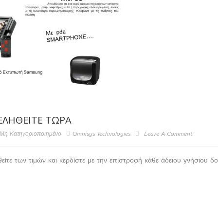
ΛΗΘΕΊΤΕ ΤΏΡΑ
Μη Κατηγοριοποιημένο
Omnisys Technologies
Leave A Comment
ίτε των τιμών και κερδίστε με την επιστροφή κάθε άδειου γνήσιου δ