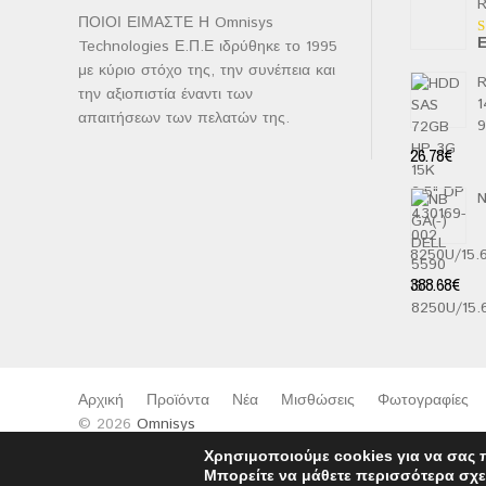
R
ΠΟΙΟΙ ΕΙΜΑΣΤΕ Η Omnisys
Ε
Technologies Ε.Π.Ε ιδρύθηκε το 1995
Β
μ
με κύριο στόχο της, την συνέπεια και
2
R
α
την αξιοπιστία έναντι των
1
5
απαιτήσεων των πελατών της.
26.78
€
N
8250U/15
388.68
€
Αρχική
Προϊόντα
Νέα
Μισθώσεις
Φωτογραφίες
© 2026
Omnisys
Χρησιμοποιούμε cookies για να σας 
Μπορείτε να μάθετε περισσότερα σχε