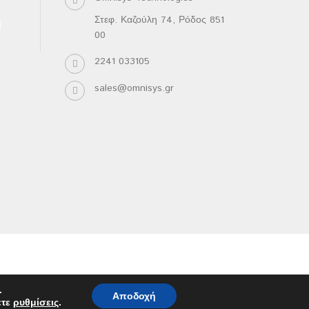
Στεφ. Καζούλη 74, Ρόδος 851
00
2241 033105
sales@omnisys.gr
.
Αποδοχή
ετε
ρυθμίσεις
.