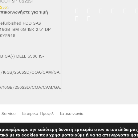
ICOH SP C222SF
πικοινωνήστε για τιμή
αθμολογήθηκε
ε
.00
efurbished HDD SAS
πό
46GB IBM 6G 15K 2.5" DP
90Y8948
B GA(-) DELL 5590 I5-
.6/16GB/256SSD/COA/CAM/GA.
Service
Εταιρικό Προφίλ
Επικοινωνία
προσφέρουμε την καλύτερη δυνατή εμπειρία στον ιστοσελίδα μας
τικά με τα cookies που χρησιμοποιούμε ή να τα απενεργοποιήσ
Ελληνικα