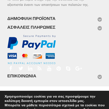
αξιοπιστία έναντι των απαιτήσεων των πελατών της.
ΔΗΜΟΦΙΛΉ ΠΡΟΪΌΝΤΑ
ΑΣΦΑΛΕΊΣ ΠΛΗΡΩΜΈΣ
ΕΠΙΚΟΙΝΩΝΊΑ
Αρχική
Προϊόντα
Νέα
Μισθώσεις
Φωτογραφίες
Χρησιμοποιούμε cookies για να σας προσφέρουμε την
Service
Εταιρικό Προφίλ
Επικοινωνία
καλύτερη δυνατή εμπειρία στον ιστοσελίδα μας.
© 2026
Omnisys
Μπορείτε να μάθετε περισσότερα σχετικά με τα cookies που