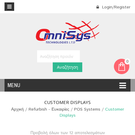
Login/Register
0
Αναζήτηση
MENU
CUSTOMER DISPLAYS
Αρχική
/
Refurbish - Ευκαιρίες
/
POS Systems
/
Customer
Displays
Προβολή όλων των 12 αποτελεσμάτων