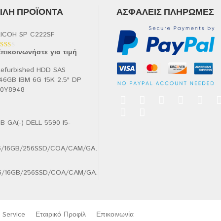
ΛΉ ΠΡΟΪΌΝΤΑ
ΑΣΦΑΛΕΊΣ ΠΛΗΡΩΜΈΣ
ICOH SP C222SF
πικοινωνήστε για τιμή
αθμολογήθηκε
ε
.00
efurbished HDD SAS
πό
46GB IBM 6G 15K 2.5" DP
90Y8948
B GA(-) DELL 5590 I5-
.6/16GB/256SSD/COA/CAM/GA.
Service
Εταιρικό Προφίλ
Επικοινωνία