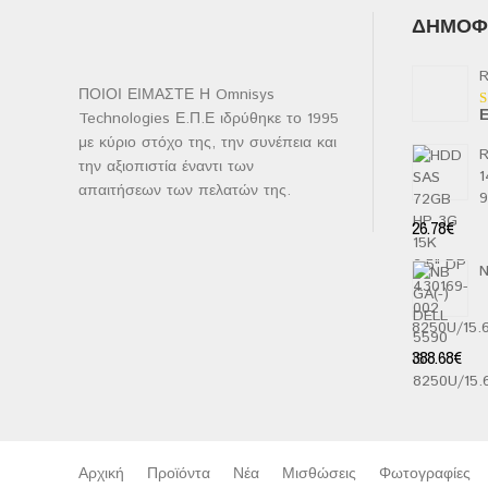
ΔΗΜΟΦΙ
R
ΠΟΙΟΙ ΕΙΜΑΣΤΕ Η Omnisys
Ε
Technologies Ε.Π.Ε ιδρύθηκε το 1995
Β
μ
με κύριο στόχο της, την συνέπεια και
2
R
α
την αξιοπιστία έναντι των
1
5
απαιτήσεων των πελατών της.
26.78
€
N
8250U/15
388.68
€
Αρχική
Προϊόντα
Νέα
Μισθώσεις
Φωτογραφίες