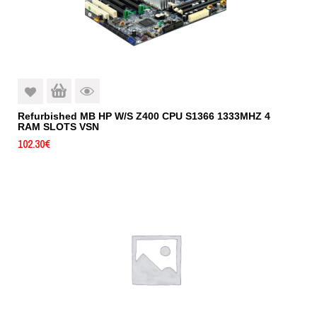
Refurbished MB HP W/S Z400 CPU S1366 1333MHZ 4
RAM SLOTS VSN
102.30
€