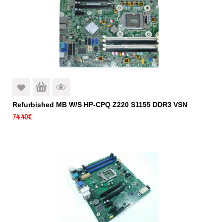
Refurbished MB W/S HP-CPQ Z220 S1155 DDR3 VSN
74.40
€