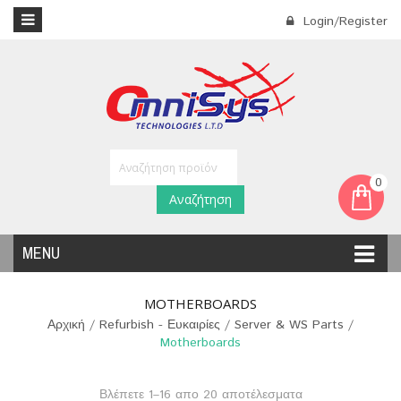
Login/Register
0
Αναζήτηση
MENU
MOTHERBOARDS
Αρχική
/
Refurbish - Ευκαιρίες
/
Server & WS Parts
/
Motherboards
Βλέπετε 1–16 απο 20 αποτέλεσματα