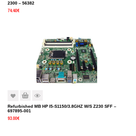
2300 – 56382
74.40
€
Refurbished MB HP I5-S1150/3.8GHZ W/S Z230 SFF –
697895-001
93.00
€