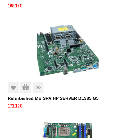
165.17
€
Refurbished MB SRV HP SERVER DL385 G5
171.12
€