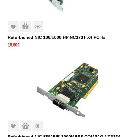
Refurbished NIC 100/1000 HP NC373T X4 PCI-E
18.60
€
Refurbished NIC SRV FIB 1000MBPS COMPAQ NC6134