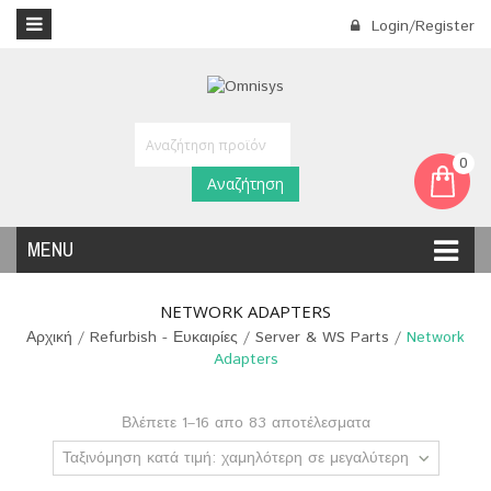
Login/Register
0
Αναζήτηση
MENU
NETWORK ADAPTERS
Αρχική
/
Refurbish - Ευκαιρίες
/
Server & WS Parts
/
Network
Adapters
Βλέπετε 1–16 απο 83 αποτέλεσματα
Ταξινόμηση κατά τιμή: χαμηλότερη σε μεγαλύτερη