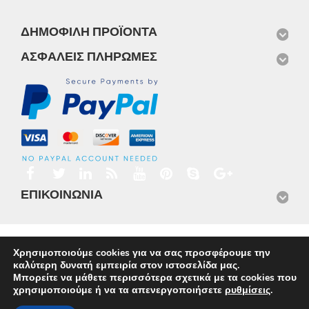
ΔΗΜΟΦΙΛΉ ΠΡΟΪΌΝΤΑ
ΑΣΦΑΛΕΊΣ ΠΛΗΡΩΜΈΣ
ΕΠΙΚΟΙΝΩΝΊΑ
Αρχική
Προϊόντα
Νέα
Μισθώσεις
Φωτογραφίες
Χρησιμοποιούμε cookies για να σας προσφέρουμε την
Service
Εταιρικό Προφίλ
Επικοινωνία
καλύτερη δυνατή εμπειρία στον ιστοσελίδα μας.
© 2026
Omnisys
Μπορείτε να μάθετε περισσότερα σχετικά με τα cookies που
χρησιμοποιούμε ή να τα απενεργοποιήσετε
ρυθμίσεις
.