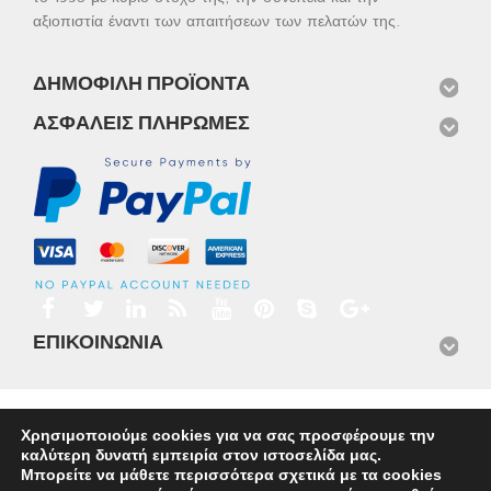
αξιοπιστία έναντι των απαιτήσεων των πελατών της.
ΔΗΜΟΦΙΛΉ ΠΡΟΪΌΝΤΑ
ΑΣΦΑΛΕΊΣ ΠΛΗΡΩΜΈΣ
ΕΠΙΚΟΙΝΩΝΊΑ
Αρχική
Προϊόντα
Νέα
Μισθώσεις
Φωτογραφίες
Χρησιμοποιούμε cookies για να σας προσφέρουμε την
Service
Εταιρικό Προφίλ
Επικοινωνία
καλύτερη δυνατή εμπειρία στον ιστοσελίδα μας.
© 2026
Omnisys
Μπορείτε να μάθετε περισσότερα σχετικά με τα cookies