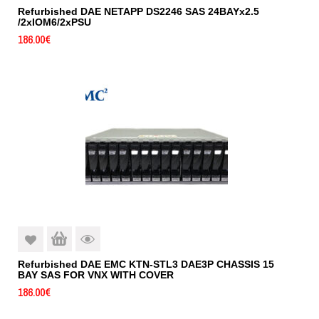
Refurbished DAE NETAPP DS2246 SAS 24BAYx2.5
/2xIOM6/2xPSU
186.00
€
Refurbished DAE EMC KTN-STL3 DAE3P CHASSIS 15
BAY SAS FOR VNX WITH COVER
186.00
€