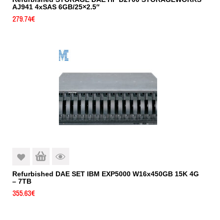
AJ941 4xSAS 6GB/25×2.5″
279.74
€
Refurbished DAE SET IBM EXP5000 W16x450GB 15K 4G
– 7TB
355.63
€