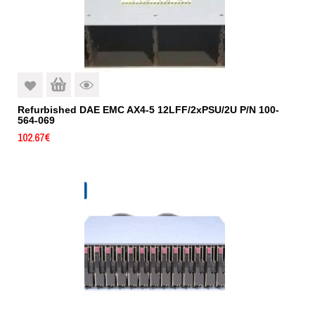
Refurbished DAE EMC AX4-5 12LFF/2xPSU/2U P/N 100-
564-069
102.67
€