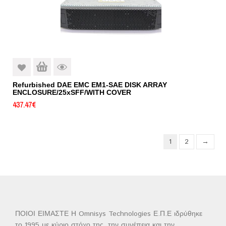
Refurbished DAE EMC EM1-SAE DISK ARRAY
ENCLOSURE/25xSFF/WITH COVER
437.47
€
1
2
→
ΠΟΙΟΙ ΕΙΜΑΣΤΕ Η Omnisys Technologies Ε.Π.Ε ιδρύθηκε
το 1995 με κύριο στόχο της, την συνέπεια και την