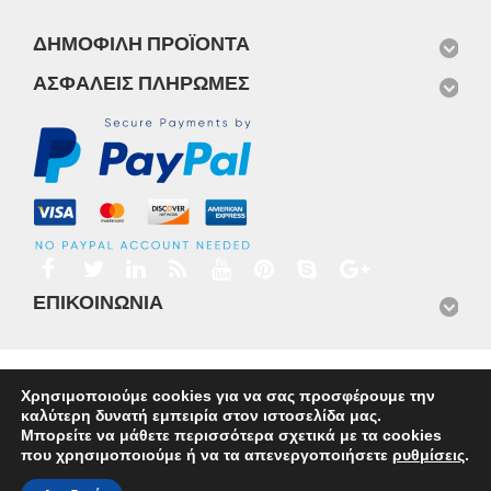
ΔΗΜΟΦΙΛΉ ΠΡΟΪΌΝΤΑ
ΑΣΦΑΛΕΊΣ ΠΛΗΡΩΜΈΣ
ΕΠΙΚΟΙΝΩΝΊΑ
Αρχική
Προϊόντα
Νέα
Μισθώσεις
Φωτογραφίες
Χρησιμοποιούμε cookies για να σας προσφέρουμε την
Service
Εταιρικό Προφίλ
Επικοινωνία
καλύτερη δυνατή εμπειρία στον ιστοσελίδα μας.
© 2026
Omnisys
Μπορείτε να μάθετε περισσότερα σχετικά με τα cookies
που χρησιμοποιούμε ή να τα απενεργοποιήσετε
ρυθμίσεις
.