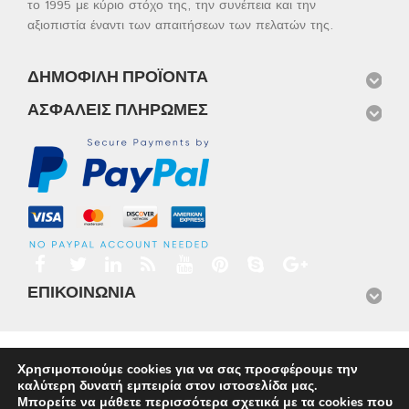
το 1995 με κύριο στόχο της, την συνέπεια και την
αξιοπιστία έναντι των απαιτήσεων των πελατών της.
ΔΗΜΟΦΙΛΉ ΠΡΟΪΌΝΤΑ
ΑΣΦΑΛΕΊΣ ΠΛΗΡΩΜΈΣ
ΕΠΙΚΟΙΝΩΝΊΑ
Αρχική
Προϊόντα
Νέα
Μισθώσεις
Φωτογραφίες
Χρησιμοποιούμε cookies για να σας προσφέρουμε την
Service
Εταιρικό Προφίλ
Επικοινωνία
καλύτερη δυνατή εμπειρία στον ιστοσελίδα μας.
© 2026
Omnisys
Μπορείτε να μάθετε περισσότερα σχετικά με τα cookies που