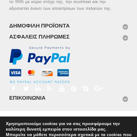
το 1995 με κύριο στόχο της, την συνέπεια και την
αξιοπιστία έναντι των απαιτήσεων των πελατών της.
ΔΗΜΟΦΙΛΉ ΠΡΟΪΌΝΤΑ
ΑΣΦΑΛΕΊΣ ΠΛΗΡΩΜΈΣ
ΕΠΙΚΟΙΝΩΝΊΑ
Αρχική
Προϊόντα
Νέα
Μισθώσεις
Φωτογραφίες
Χρησιμοποιούμε cookies για να σας προσφέρουμε την
Service
Εταιρικό Προφίλ
Επικοινωνία
καλύτερη δυνατή εμπειρία στον ιστοσελίδα μας.
© 2026
Omnisys
Μπορείτε να μάθετε περισσότερα σχετικά με τα cookies που