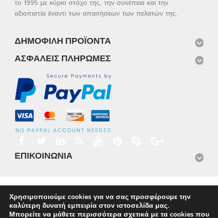
το 1995 με κύριο στόχο της, την συνέπεια και την
αξιοπιστία έναντι των απαιτήσεων των πελατών της.
ΔΗΜΟΦΙΛΉ ΠΡΟΪΌΝΤΑ
ΑΣΦΑΛΕΊΣ ΠΛΗΡΩΜΈΣ
ΕΠΙΚΟΙΝΩΝΊΑ
Αρχική
Προϊόντα
Νέα
Μισθώσεις
Φωτογραφίες
Χρησιμοποιούμε cookies για να σας προσφέρουμε την
Service
Εταιρικό Προφίλ
Επικοινωνία
καλύτερη δυνατή εμπειρία στον ιστοσελίδα μας.
© 2026
Omnisys
Μπορείτε να μάθετε περισσότερα σχετικά με τα cookies που