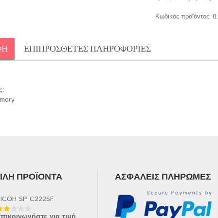
Κωδικός προϊόντος:
0
ΦΉ
ΕΠΙΠΡΌΣΘΕΤΕΣ ΠΛΗΡΟΦΟΡΊΕΣ
ς:
emory
ΛΉ ΠΡΟΪΌΝΤΑ
ΑΣΦΑΛΕΊΣ ΠΛΗΡΩΜΈΣ
ICOH SP C222SF
πικοινωνήστε για τιμή