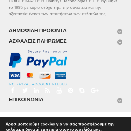
ΠΟΙΟΙ ΕΙΜΑΣΤΕ Η Omnisys Technologies Ε.Π.Ε ιδρύθηκε
το 1995 με κύριο στόχο της, την συνέπεια και την
αξιοπιστία έναντι των απαιτήσεων των πελατών της.
ΔΗΜΟΦΙΛΉ ΠΡΟΪΌΝΤΑ
ΑΣΦΑΛΕΊΣ ΠΛΗΡΩΜΈΣ
ΕΠΙΚΟΙΝΩΝΊΑ
Αρχική
Προϊόντα
Νέα
Μισθώσεις
Φωτογραφίες
Χρησιμοποιούμε cookies για να σας προσφέρουμε την
Service
Εταιρικό Προφίλ
Επικοινωνία
καλύτερη δυνατή εμπειρία στον ιστοσελίδα μας.