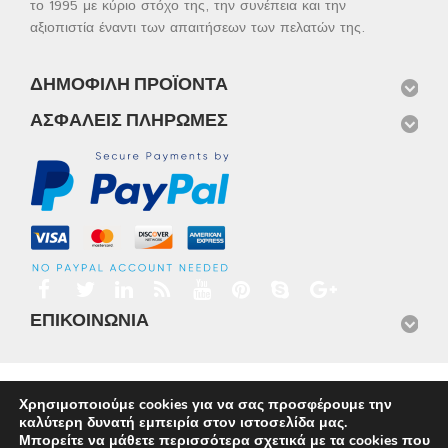
το 1995 με κύριο στόχο της, την συνέπεια και την
αξιοπιστία έναντι των απαιτήσεων των πελατών της.
ΔΗΜΟΦΙΛΉ ΠΡΟΪΌΝΤΑ
ΑΣΦΑΛΕΊΣ ΠΛΗΡΩΜΈΣ
ΕΠΙΚΟΙΝΩΝΊΑ
Αρχική
Προϊόντα
Νέα
Μισθώσεις
Φωτογραφίες
Χρησιμοποιούμε cookies για να σας προσφέρουμε την
Service
Εταιρικό Προφίλ
Επικοινωνία
καλύτερη δυνατή εμπειρία στον ιστοσελίδα μας.
© 2026
Omnisys
Μπορείτε να μάθετε περισσότερα σχετικά με τα cookies που