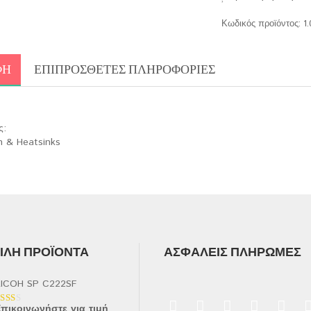
Κωδικός προϊόντος:
1
ΦΉ
ΕΠΙΠΡΌΣΘΕΤΕΣ ΠΛΗΡΟΦΟΡΊΕΣ
ς:
n & Heatsinks
ΛΉ ΠΡΟΪΌΝΤΑ
ΑΣΦΑΛΕΊΣ ΠΛΗΡΩΜΈΣ
ICOH SP C222SF
πικοινωνήστε για τιμή