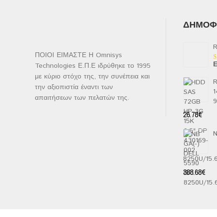
ΔΗΜΟΦΙ
R
ΠΟΙΟΙ ΕΙΜΑΣΤΕ Η Omnisys
Ε
Technologies Ε.Π.Ε ιδρύθηκε το 1995
Β
μ
με κύριο στόχο της, την συνέπεια και
2
R
α
την αξιοπιστία έναντι των
1
5
απαιτήσεων των πελατών της.
26.78
€
N
8250U/15
388.68
€