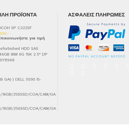
ΛΉ ΠΡΟΪΌΝΤΑ
ΑΣΦΑΛΕΊΣ ΠΛΗΡΩΜΈΣ
ICOH SP C222SF
πικοινωνήστε για τιμή
αθμολογήθηκε
ε
.00
efurbished HDD SAS
πό
46GB IBM 6G 15K 2.5" DP
90Y8948
B GA(-) DELL 5590 I5-
.6/16GB/256SSD/COA/CAM/GA.