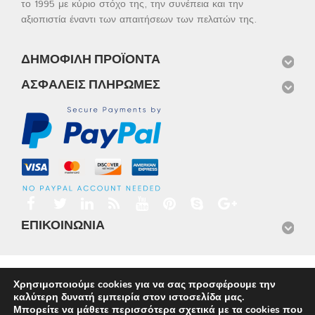
το 1995 με κύριο στόχο της, την συνέπεια και την
αξιοπιστία έναντι των απαιτήσεων των πελατών της.
ΔΗΜΟΦΙΛΉ ΠΡΟΪΌΝΤΑ
ΑΣΦΑΛΕΊΣ ΠΛΗΡΩΜΈΣ
ΕΠΙΚΟΙΝΩΝΊΑ
Αρχική
Προϊόντα
Νέα
Μισθώσεις
Φωτογραφίες
Χρησιμοποιούμε cookies για να σας προσφέρουμε την
Service
Εταιρικό Προφίλ
Επικοινωνία
καλύτερη δυνατή εμπειρία στον ιστοσελίδα μας.
© 2026
Omnisys
Μπορείτε να μάθετε περισσότερα σχετικά με τα cookies που