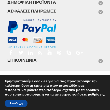
ΔΗΜΟΦΙΛΉ ΠΡΟΪΌΝΤΑ
ΑΣΦΑΛΕΊΣ ΠΛΗΡΩΜΈΣ
ΕΠΙΚΟΙΝΩΝΊΑ
Αρχική
Προϊόντα
Νέα
Μισθώσεις
Φωτογραφίες
Χρησιμοποιούμε cookies για να σας προσφέρουμε την
Service
Εταιρικό Προφίλ
Επικοινωνία
καλύτερη δυνατή εμπειρία στον ιστοσελίδα μας.
© 2026
Omnisys
Μπορείτε να μάθετε περισσότερα σχετικά με τα cookies
που χρησιμοποιούμε ή να τα απενεργοποιήσετε
ρυθμίσεις
.
Αποδοχή
Ελληνικα