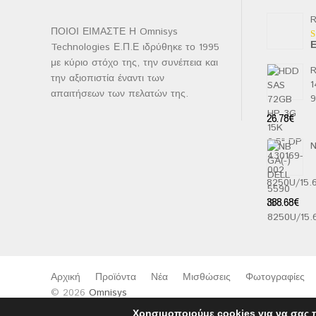
R
ΠΟΙΟΙ ΕΙΜΑΣΤΕ Η Omnisys
Ε
Technologies Ε.Π.Ε ιδρύθηκε το 1995
Β
μ
με κύριο στόχο της, την συνέπεια και
2
R
α
την αξιοπιστία έναντι των
1
5
απαιτήσεων των πελατών της.
26.78
€
N
8250U/15
388.68
€
Αρχική
Προϊόντα
Νέα
Μισθώσεις
Φωτογραφίες
© 2026
Omnisys
Χρησιμοποιούμε cookies για να σας 