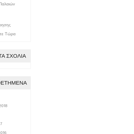
Παλαιών
φησης
τε Τώρα
Α ΣΧΌΛΙΑ
ΘΕΤΗΜΈΝΑ
8
2018
17
2016