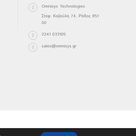
Omnisys Technologies
Στεφ. Καζούλη 74, Ρόδος 851
00
2241 033105
sales@omnisys.gr
.