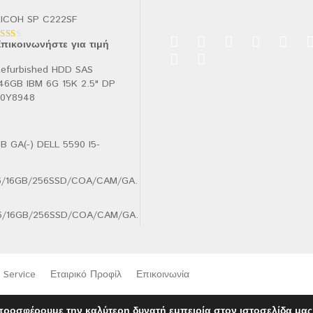
ICOH SP C222SF
πικοινωνήστε για τιμή
αθμολογήθηκε
ε
.00
efurbished HDD SAS
πό
46GB IBM 6G 15K 2.5" DP
90Y8948
B GA(-) DELL 5590 I5-
.6/16GB/256SSD/COA/CAM/GA.
Service
Εταιρικό Προφίλ
Επικοινωνία
προσφέρουμε την καλύτερη δυνατή εμπειρία στον ιστοσελίδα μας