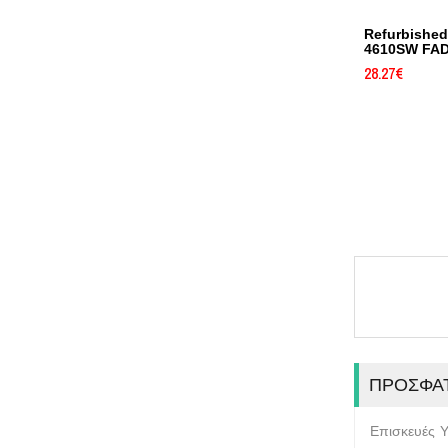
Refurbishe
4610SW FA
28.27
€
ΠΡΌΣΦΑ
Επισκευές 