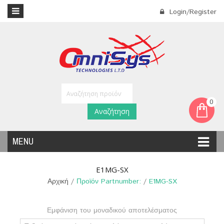
Login/Register
0
Αναζήτηση
MENU
E1MG-SX
Αρχική
/
Προϊόν Partnumber:
/
E1MG-SX
Εμφάνιση του μοναδικού αποτελέσματος