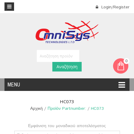
Login/Register
0
Αναζήτηση
MENU
HC073
Αρχική
/
Προϊόν Partnumber:
/
HC073
Εμφάνιση του μοναδικού αποτελέσματος