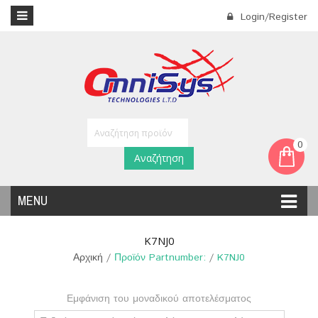
Login/Register
0
Αναζήτηση
MENU
K7NJ0
Αρχική
/
Προϊόν Partnumber:
/
K7NJ0
Εμφάνιση του μοναδικού αποτελέσματος