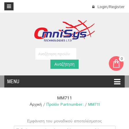
Login/Register
0
Αναζήτηση
MENU
MM711
Αρχική
/
Προϊόν Partnumber:
/
MM711
Εμφάνιση του μοναδικού αποτελέσματος