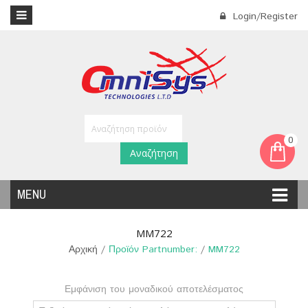
Login/Register
0
Αναζήτηση
MENU
MM722
Αρχική
/
Προϊόν Partnumber:
/
MM722
Εμφάνιση του μοναδικού αποτελέσματος