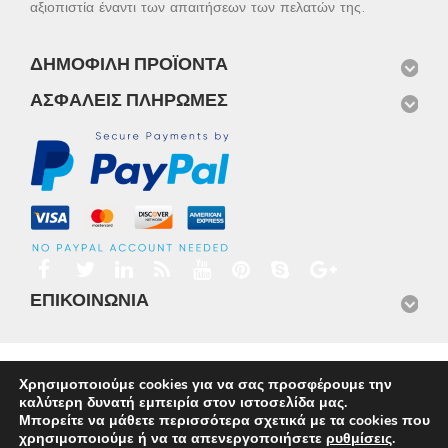
αξιοπιστία έναντι των απαιτήσεων των πελατών της.
ΔΗΜΟΦΙΛΉ ΠΡΟΪΌΝΤΑ
ΑΣΦΑΛΕΊΣ ΠΛΗΡΩΜΈΣ
ΕΠΙΚΟΙΝΩΝΊΑ
Αρχική
Προϊόντα
Νέα
Μισθώσεις
Φωτογραφίες
Χρησιμοποιούμε cookies για να σας προσφέρουμε την
Service
Εταιρικό Προφίλ
Επικοινωνία
καλύτερη δυνατή εμπειρία στον ιστοσελίδα μας.
© 2026
Omnisys
Μπορείτε να μάθετε περισσότερα σχετικά με τα cookies που
χρησιμοποιούμε ή να τα απενεργοποιήσετε
ρυθμίσεις
.