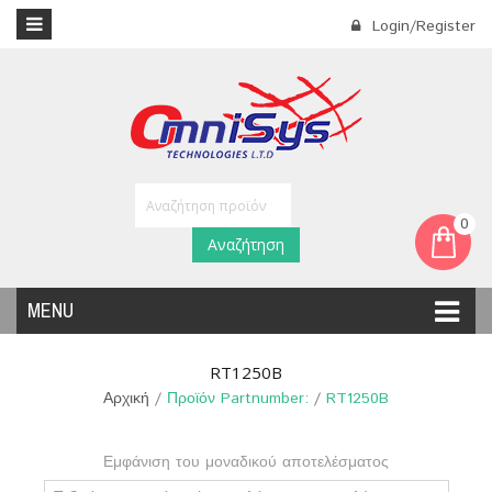
Login/Register
0
Αναζήτηση
MENU
RT1250B
Αρχική
/
Προϊόν Partnumber:
/
RT1250B
Εμφάνιση του μοναδικού αποτελέσματος