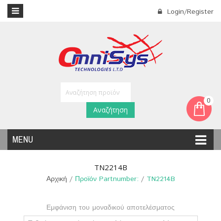
Login/Register
0
Αναζήτηση
MENU
TN2214B
Αρχική
/
Προϊόν Partnumber:
/
TN2214B
Εμφάνιση του μοναδικού αποτελέσματος