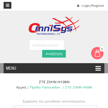
Login/Register
0
Αναζήτηση
MENU
ZTE ZXHN H108N
Αρχική
/
Προϊόν Partnumber:
/
ZTE ZXHN H108N
Εμφάνιση του μοναδικού αποτελέσματος